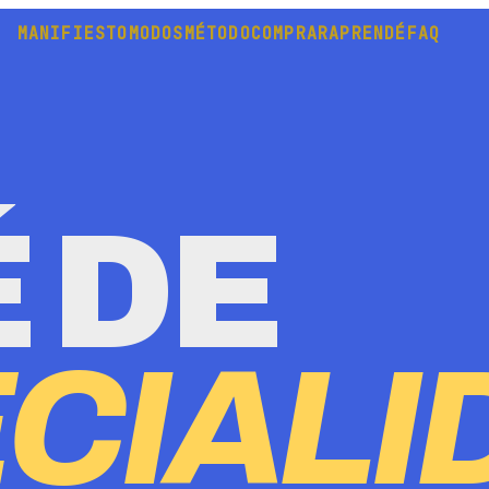
MANIFIESTO
MODOS
MÉTODO
COMPRAR
APRENDÉ
FAQ
 DE
CIALI