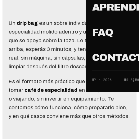
APREND
Un
drip bag
es un sobre individual con café de
FAQ
especialidad molido adentro y un filtro plegable
que se apoya sobre la taza. Le tirás agua caliente
arriba, esperás 3 minutos, y tenés un café filtrado
CONTAC
real: sin máquina, sin cápsulas, sin nada para
limpiar después del filtro descartable.
UY · 2026
HOLA@M
Es el formato más práctico que existe hoy para
tomar
café de especialidad
en casa, en la oficina
o viajando, sin invertir en equipamiento. Te
contamos cómo funciona, cómo prepararlo bien,
y en qué casos conviene más que otros métodos.