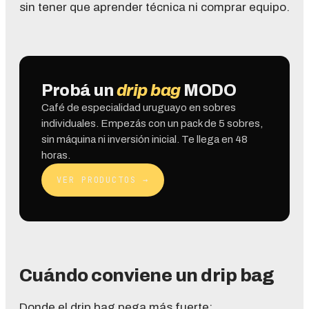
sin tener que aprender técnica ni comprar equipo.
Probá un
drip bag
MODO
Café de especialidad uruguayo en sobres
individuales. Empezás con un pack de 5 sobres,
sin máquina ni inversión inicial. Te llega en 48
horas.
VER PRODUCTOS
→
Cuándo conviene un drip bag
Donde el drip bag pega más fuerte: