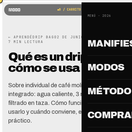
0
/ CARRITO
MENÚ · 2026
← APRENDÉ
DRIP BAG
02 DE JUNIO DE 2026
MANIFIE
7
MIN LECTURA
Qué es un drip bag y
cómo se usa
MODOS
Sobre individual de café molido con filtro
MÉTODO
integrado: agua caliente, 3 minutos, café
filtrado en taza. Cómo funciona, cómo
usarlo y cuándo conviene, en modo
COMPRA
práctico.