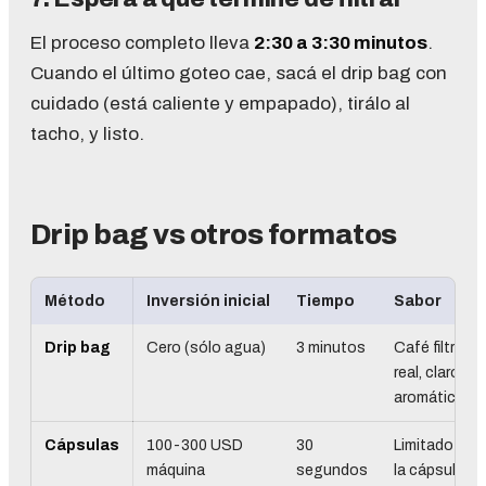
El proceso completo lleva
2:30 a 3:30 minutos
.
Cuando el último goteo cae, sacá el drip bag con
cuidado (está caliente y empapado), tirálo al
tacho, y listo.
Drip bag vs otros formatos
Método
Inversión inicial
Tiempo
Sabor
Drip bag
Cero (sólo agua)
3 minutos
Café filtrado
real, claro y
aromático
Cápsulas
100-300 USD
30
Limitado por
máquina
segundos
la cápsula,