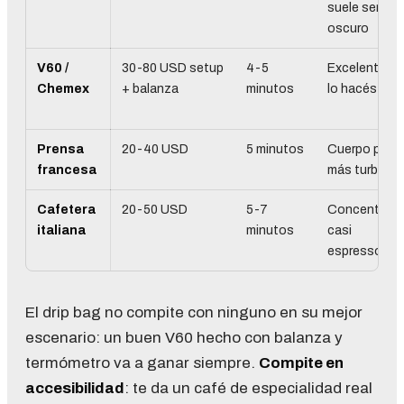
suele ser
oscuro
V60 /
30-80 USD setup
4-5
Excelente si
Chemex
+ balanza
minutos
lo hacés bien
Prensa
20-40 USD
5 minutos
Cuerpo pleno
francesa
más turbio
Cafetera
20-50 USD
5-7
Concentrado
italiana
minutos
casi
espresso
El drip bag no compite con ninguno en su mejor
escenario: un buen V60 hecho con balanza y
termómetro va a ganar siempre.
Compite en
accesibilidad
: te da un café de especialidad real